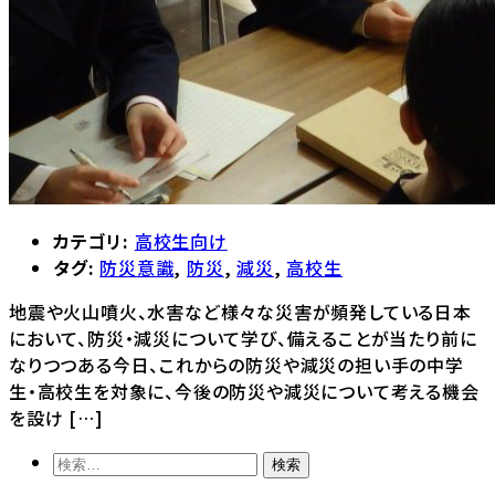
カテゴリ:
高校生向け
タグ:
防災意識
,
防災
,
減災
,
高校生
地震や火山噴火、水害など様々な災害が頻発している日本
において、防災・減災について学び、備えることが当たり前に
なりつつある今日、これからの防災や減災の担い手の中学
生・高校生を対象に、今後の防災や減災について考える機会
を設け […]
検
索: