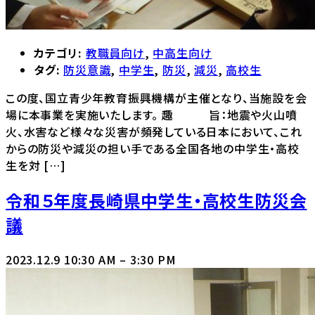
カテゴリ:
教職員向け
,
中高生向け
タグ:
防災意識
,
中学生
,
防災
,
減災
,
高校生
この度、国立青少年教育振興機構が主催となり、当施設を会
場に本事業を実施いたします。 趣 旨：地震や火山噴
火、水害など様々な災害が頻発している日本において、これ
からの防災や減災の担い手である全国各地の中学生・高校
生を対 […]
令和５年度長崎県中学生・高校生防災会
議
2023.12.9 10:30 AM
–
3:30 PM