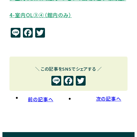
4-室
内OL③④（館内のみ）
Li
F
T
n
a
w
e
c
it
e
t
b
e
＼ この記事をSNSでシェアする ／
Line
Facebook
Twitter
o
r
o
k
次の記事へ
前の記事へ