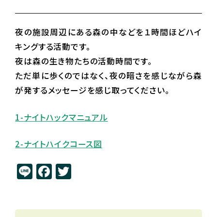
夜の施設周辺にある森の中などを１時間ほどハイ
キングする活動です。
夜は森の生き物たちの活動時間です。
ただ単に歩くのではなく、夜の暗さを感じながら森
が発するメッセージを感じ取ってください。
1-ナイトハックマニュアル
2-ナイトハイクコース図
Li
F
T
n
a
w
e
c
it