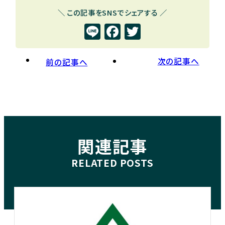
e
t
b
e
＼ この記事をSNSでシェアする ／
Line
Facebook
Twitter
o
r
o
k
次の記事へ
前の記事へ
関連記事