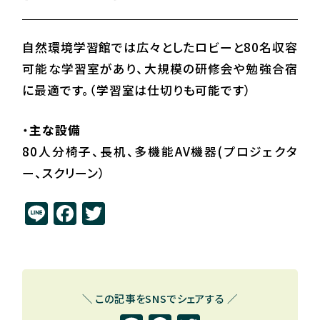
自然環境学習館では広々としたロビーと80名収容
可能な学習室があり、大規模の研修会や勉強合宿
に最適です。（学習室は仕切りも可能です）
・
主な設備
80人分椅子、長机、多機能AV機器(プロジェクタ
ー、スクリーン）
Li
F
T
n
a
w
e
c
it
e
t
b
e
＼ この記事をSNSでシェアする ／